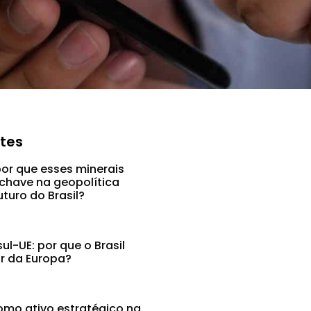
ntes
por que esses minerais
chave na geopolítica
uturo do Brasil?
l-UE: por que o Brasil
ar da Europa?
mo ativo estratégico na