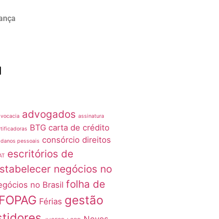
rança
advogados
vocacia
assinatura
BTG
carta de crédito
tificadoras
consórcio
direitos
 danos pessoais
escritórios de
AT
stabelecer negócios no
folha de
egócios no Brasil
FOPAG
gestão
Férias
stidores