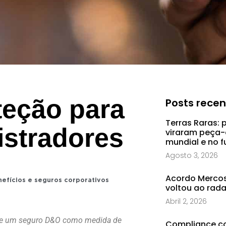
teção para
Posts rece
Terras Raras: 
istradores
viraram peça-
mundial e no f
Agosto 3, 2026
Acordo Mercosu
efícios e seguros corporativos
voltou ao rad
Abril 2, 2026
 de um seguro D&O como medida de
Compliance co