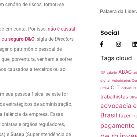
 cenário de riscos, tornou-se
Palavra da Lide
do em conta. Por isso,
não é casual
Social
, ou
seguro D&O
, sigla de
Directors
teger o patrimônio pessoal de
Tags cloud
 que, porventura, venham a sofrer
anos causados a terceiros ou ao
ABAC
13º salário
ad
digital
Autoridades Cer
CLT
CCPA
cobertura
 sua pessoa física, se este for
trabalhistas
DPV
os estratégicos de administração,
advocacia
e
 a falência da empresa. Essas
Brasil
fazer n
ionistas e órgãos reguladores,
pagamento
os) e
Susep
(Superintendência de
de rh
inve