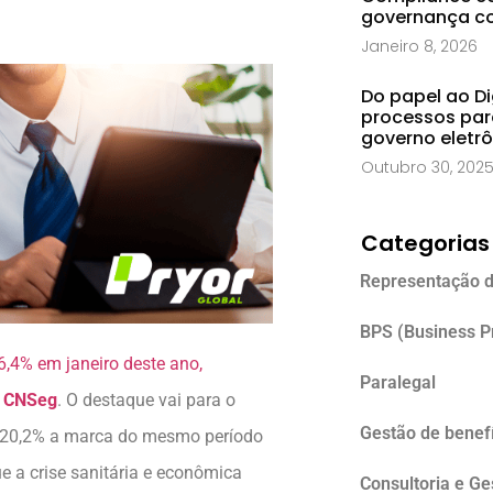
governança co
Janeiro 8, 2026
Do papel ao Di
processos par
governo eletr
Outubro 30, 202
Categorias
Representação d
BPS (Business P
6,4% em janeiro deste ano,
Paralegal
a
CNSeg
. O destaque vai para o
Gestão de benefí
m 20,2% a marca do mesmo período
e a crise sanitária e econômica
Consultoria e G