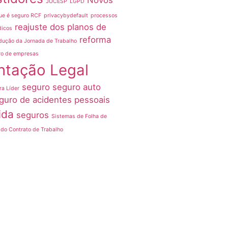
Novos
JUCESP
LGPD
ue é seguro RCF
privacybydefault
processos
reajuste dos planos de
dicos
reforma
dução da Jornada de Trabalho
ro de empresas
ntação Legal
seguro
seguro auto
ra Líder
guro de acidentes pessoais
ida
seguros
Sistemas de Folha de
do Contrato de Trabalho