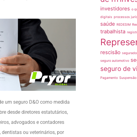
investidores
o q
digitais
processos jurí
saúde
REDESIM
Re
trabalhista
regist
Represe
rescisão
segurado
se
seguro automotivo
seguro de v
Pagamento
Suspensão 
o de um seguro D&O como medida
re desde diretores estatutários,
eiros, advogados e contadores
 dentistas ou veterinários, por