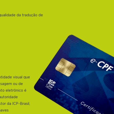
qualidade da tradução de
ntidade visual que
ensagem ou de
to eletrônico é
 autoridade
tor da ICP-Brasil,
haves