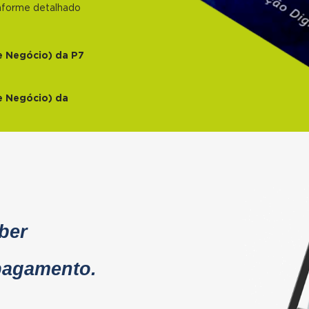
onforme detalhado
e Negócio) da P7
e Negócio) da
ber
pagamento.