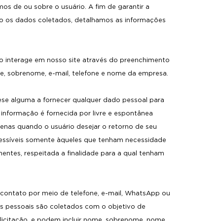
os de ou sobre o usuário. A fim de garantir a
são os dados coletados, detalhamos as informações
io interage em nosso site através do preenchimento
e, sobrenome, e-mail, telefone e nome da empresa.
ese alguma a fornecer qualquer dado pessoal para
informação é fornecida por livre e espontânea
enas quando o usuário desejar o retorno de seu
cessíveis somente àqueles que tenham necessidade
entes, respeitada a finalidade para a qual tenham
 contato por meio de telefone, e-mail, WhatsApp ou
 pessoais são coletados com o objetivo de
olicitação, e podem incluir nome, sobrenome, nome