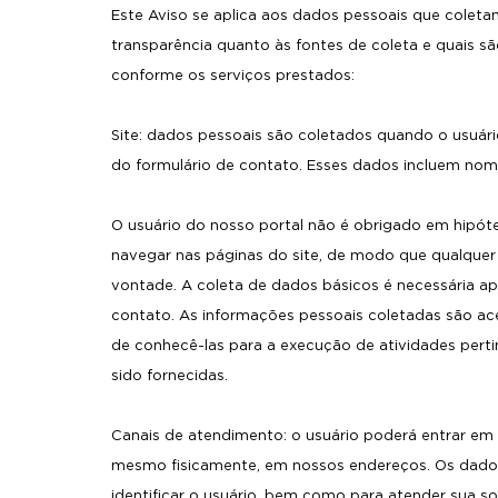
Este Aviso se aplica aos dados pessoais que coletam
transparência quanto às fontes de coleta e quais 
conforme os serviços prestados:
Site: dados pessoais são coletados quando o usuár
do formulário de contato. Esses dados incluem nom
O usuário do nosso portal não é obrigado em hipót
navegar nas páginas do site, de modo que qualquer 
vontade. A coleta de dados básicos é necessária ap
contato. As informações pessoais coletadas são a
de conhecê-las para a execução de atividades pertin
sido fornecidas.
Canais de atendimento: o usuário poderá entrar em
mesmo fisicamente, em nossos endereços. Os dados
identificar o usuário, bem como para atender sua s