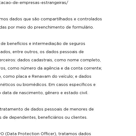
ntacao-de-empresas-estrangeiras/
atamos dados que são compartilhados e controlados
das por meio do preenchimento de formulário.
 de benefícios e intermediação de seguros
tados, entre outros, os dados pessoais de
 terceiros: dados cadastrais, como nome completo,
eiros, como número da agência e da conta corrente;
o, como placa e Renavam do veículo; e dados
enéticos ou biomédicos. Em casos específicos e
data de nascimento, gênero e estado civil.
e o tratamento de dados pessoais de menores de
s de dependentes, beneficiários ou clientes.
PO (Data Protection Officer), tratamos dados