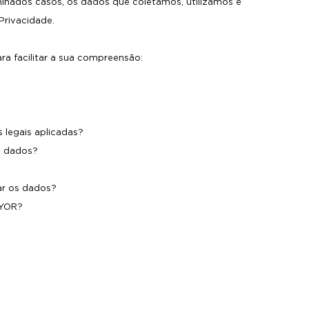
inados casos, os dados que coletamos, utilizamos e
Privacidade.
ra facilitar a sua compreensão:
 legais aplicadas?
s dados?
ar os dados?
RYOR?