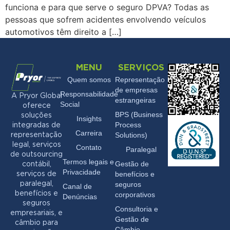
funciona e para que serve o seguro DPVA? Todas as
pessoas que sofrem acidentes envolvendo veículos
automotivos têm direito a […]
MENU
SERVIÇOS
Quem somos
Representação
de empresas
Responsabilidade
A Pryor Global
estrangeiras
Social
oferece
BPS (Business
soluções
Insights
Process
integradas de
Carreira
Solutions)
representação
legal, serviços
Contato
Paralegal
de outsourcing
Termos legais e
Gestão de
contábil,
Privacidade
benefícios e
serviços de
seguros
paralegal,
Canal de
benefícios e
corporativos
Denúncias
seguros
Consultoria e
empresariais, e
Gestão de
câmbio para
Câmbio