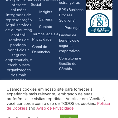
A Pryor Global
estrangeiras
Social
oferece
BPS (Business
soluções
Insights
Process
integradas de
Carreira
Solutions)
representação
legal, serviços
Contato
Paralegal
de outsourcing
Termos legais e
Gestão de
contábil,
Privacidade
benefícios e
serviços de
seguros
paralegal,
Canal de
benefícios e
corporativos
Denúncias
seguros
Consultoria e
empresariais, e
Gestão de
câmbio para
Câmbio
organizações
dos mais
variados
setores.
Usamos cookies em nosso site para fornecer a
experiência mais relevante, lembrando de suas
preferências e visitas repetidas. Ao clicar em "Aceitar",
você concorda com o uso de TODOS os cookies.
Política
de Cookies
and
Aviso de Privacidade