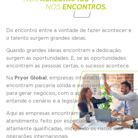
Do encontro entre a vontade de fazer acontecer e
o talento surgem grandes ideias.
Quando grandes ideias encontram a dedicação,
surgem as oportunidades. E, se as oportunidades
encontram as pessoas certas, o sucesso acontece.
Na
Pryor Global
, empresas internacionais
encontram parceria sólida e experiente, perfeita
para gerar negócios, com o apoio de quem
entende o cenário e a legislação brasileira.
Aqui as empresas encontram segurança no
atendimento, feito por especialistas e equipes
altamente qualificadas, mitigando os riscos das
operações internacionais.