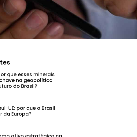
ntes
por que esses minerais
chave na geopolítica
uturo do Brasil?
l-UE: por que o Brasil
ar da Europa?
mo ativo estratégico na