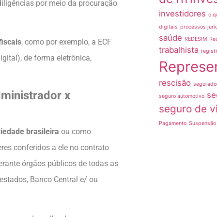
diligências por meio da procuração
investidores
o q
digitais
processos jurí
saúde
REDESIM
Re
fiscais
, como por exemplo, a ECF
trabalhista
regist
gital), de forma eletrônica,
Represe
rescisão
segurado
ministrador x
se
seguro automotivo
seguro de v
Pagamento
Suspensão 
iedade brasileira
ou como
res conferidos a ele no contrato
perante órgãos públicos de todas as
estados, Banco Central e/ ou