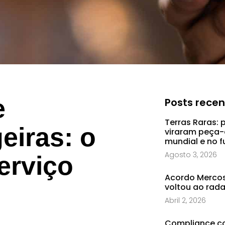
e
Posts rece
Terras Raras: 
eiras: o
viraram peça-
mundial e no f
Agosto 3, 2026
serviço
Acordo Mercosu
voltou ao rad
Abril 2, 2026
Compliance co