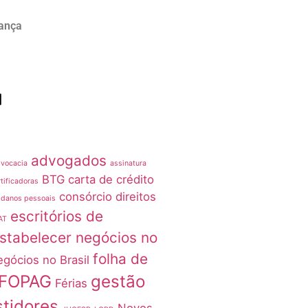
rança
advogados
vocacia
assinatura
BTG
carta de crédito
tificadoras
consórcio
direitos
 danos pessoais
escritórios de
AT
stabelecer negócios no
folha de
egócios no Brasil
FOPAG
gestão
Férias
stidores