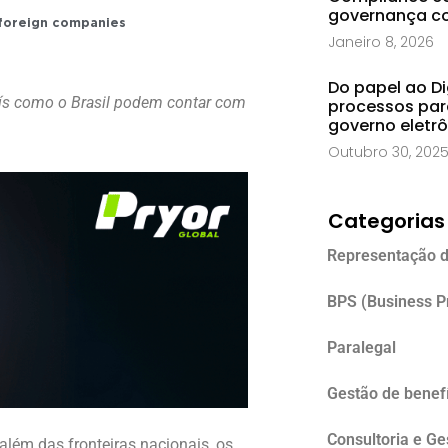
governança co
 foreign companies
Janeiro 8, 2026
Do papel ao Di
ís como o Brasil podem contar com
processos par
governo eletr
Outubro 30, 202
Categorias
Representação d
BPS (Business P
Paralegal
Gestão de benefí
Consultoria e G
lém das fronteiras nacionais, os