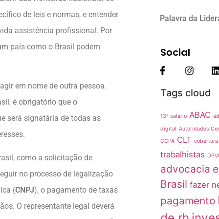
cífico de leis e normas, e entender
Palavra da Lide
ida assistência profissional. Por
 um país como o Brasil podem
Social
a agir em nome de outra pessoa.
Tags cloud
il, é obrigatório que o
ABAC
13º salário
ad
e será signatária de todas as
digital
Autoridades Cer
eresses.
CLT
CCPA
cobertura
trabalhistas
DPV
asil, como a solicitação de
advocacia
e
sseguir no processo de legalização
Brasil
fazer n
ica (
CNPJ
), o pagamento de taxas
pagamento
gãos. O representante legal deverá
de rh
inve