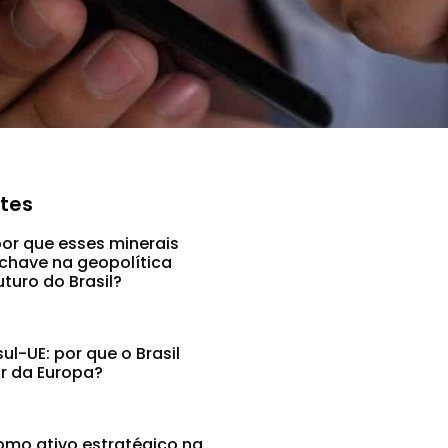
ntes
por que esses minerais
chave na geopolítica
uturo do Brasil?
l-UE: por que o Brasil
ar da Europa?
mo ativo estratégico na