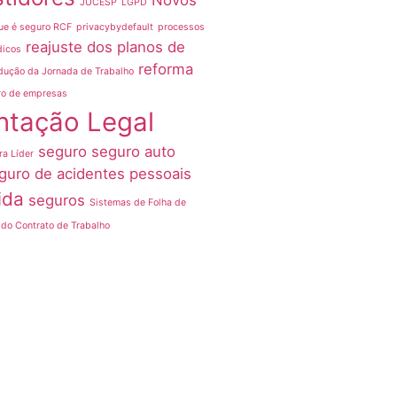
Novos
JUCESP
LGPD
ue é seguro RCF
privacybydefault
processos
reajuste dos planos de
dicos
reforma
dução da Jornada de Trabalho
ro de empresas
ntação Legal
seguro
seguro auto
ra Líder
guro de acidentes pessoais
ida
seguros
Sistemas de Folha de
do Contrato de Trabalho