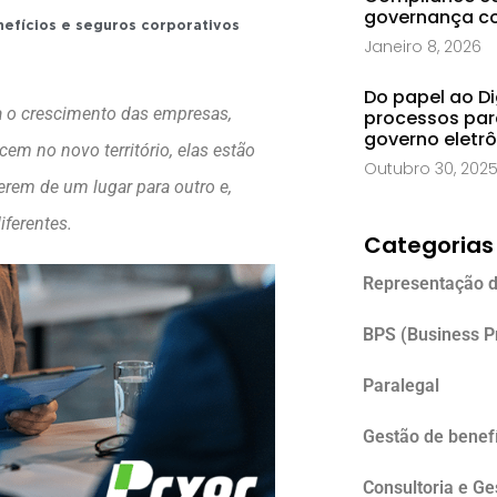
governança co
efícios e seguros corporativos
Janeiro 8, 2026
Do papel ao Di
 o crescimento das empresas,
processos par
governo eletr
em no novo território, elas estão
Outubro 30, 202
erem de um lugar para outro e,
iferentes.
Categorias
Representação d
BPS (Business P
Paralegal
Gestão de benefí
Consultoria e G