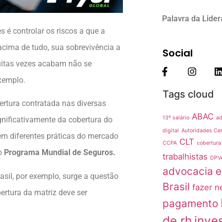
Palavra da Lide
 é controlar os riscos a que a
acima de tudo, sua sobrevivência a
Social
uitas vezes acabam não se
exemplo.
Tags cloud
tura contratada nas diversas
ABAC
13º salário
ad
ignificativamente da cobertura do
digital
Autoridades Cer
ém diferentes práticas do mercado
CLT
CCPA
cobertura
 o
Programa Mundial de Seguros.
trabalhistas
DPV
advocacia
e
sil, por exemplo, surge a questão
Brasil
fazer n
bertura da matriz deve ser
pagamento
de rh
inve