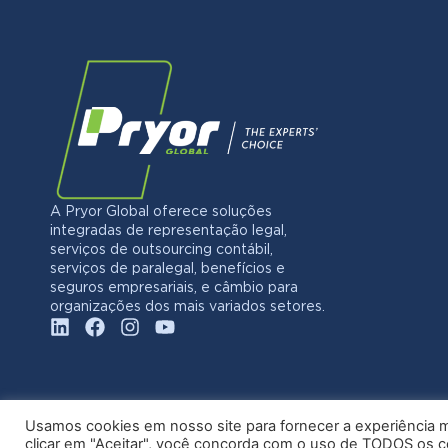
A Pryor Global oferece soluções
integradas de representação legal,
serviços de outsourcing contábil,
serviços de paralegal, benefícios e
seguros empresariais, e câmbio para
organizações dos mais variados setores.
Usamos cookies em nosso site para fornecer a experiência ma
clicar em "Aceitar", você concorda com o uso de TODOS os 
© 20