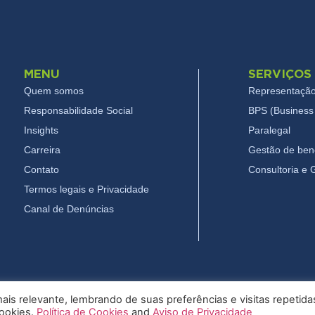
MENU
SERVIÇOS
Quem somos
Representação
Responsabilidade Social
BPS (Business 
Insights
Paralegal
Carreira
Gestão de bene
Contato
Consultoria e
Termos legais e Privacidade
Canal de Denúncias
is relevante, lembrando de suas preferências e visitas repetida
cookies.
Política de Cookies
and
Aviso de Privacidade
26 Pryor - Todos os direitos reservados
Termos legais e Privac