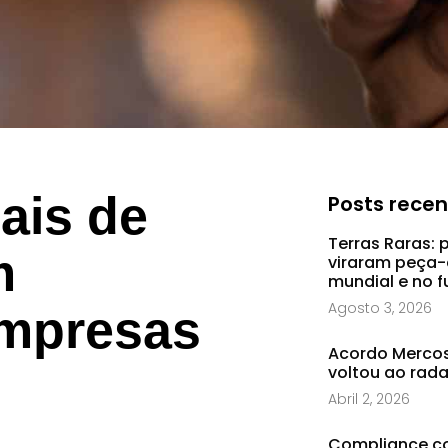
ais de
Posts rece
Terras Raras: 
m
viraram peça-
mundial e no f
Agosto 3, 2026
empresas
Acordo Mercosu
voltou ao rad
Abril 2, 2026
Compliance co