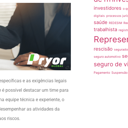
investidores
o q
digitais
processos jurí
saúde
REDESIM
Re
trabalhista
regist
Represe
rescisão
segurado
se
seguro automotivo
seguro de v
Pagamento
Suspensão 
específicas e as exigências legais
e é possível destacar um time para
a equipe técnica e experiente, o
desempenhar as atividades da
os riscos.