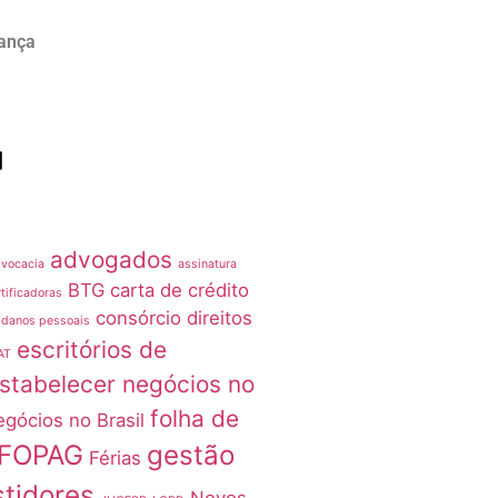
rança
advogados
vocacia
assinatura
BTG
carta de crédito
tificadoras
consórcio
direitos
 danos pessoais
escritórios de
AT
stabelecer negócios no
folha de
egócios no Brasil
FOPAG
gestão
Férias
stidores