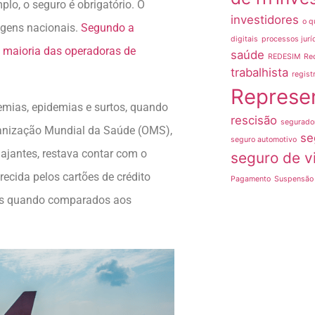
lo, o seguro é obrigatório. O
investidores
o q
agens nacionais.
Segundo a
digitais
processos jurí
a maioria das operadoras de
saúde
REDESIM
Re
trabalhista
regist
Represe
emias, epidemias e surtos, quando
rescisão
segurado
ganização Mundial da Saúde (OMS),
se
seguro automotivo
ajantes, restava contar com o
seguro de v
ecida pelos cartões de crédito
Pagamento
Suspensão 
ões quando comparados aos