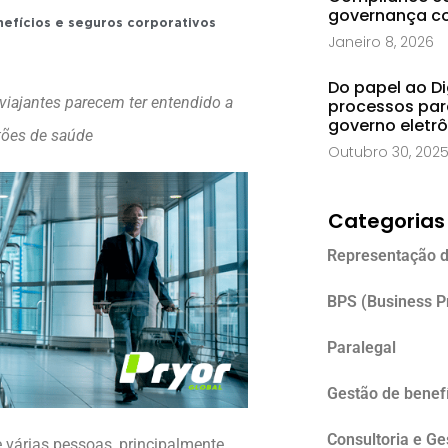
governança co
efícios e seguros corporativos
Janeiro 8, 2026
Do papel ao Di
viajantes parecem ter entendido a
processos par
governo eletr
stões de saúde
Outubro 30, 202
Categorias
Representação d
BPS (Business P
Paralegal
Gestão de benefí
Consultoria e G
 várias pessoas, principalmente