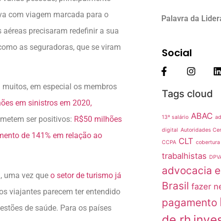
ava com viagem marcada para o
Palavra da Lide
 aéreas precisaram redefinir a sua
como as seguradoras, que se viram
Social
 muitos, em especial os membros
Tags cloud
ões em sinistros em 2020,
ABAC
13º salário
ad
ometem ser positivos:
R$50 milhões
digital
Autoridades Cer
umento de 141% em relação ao
CLT
CCPA
cobertura
trabalhistas
DPV
advocacia
e
m
, uma vez que
o setor de turismo já
Brasil
fazer n
 os viajantes parecem ter entendido
pagamento
uestões de saúde. Para os países
de rh
inve