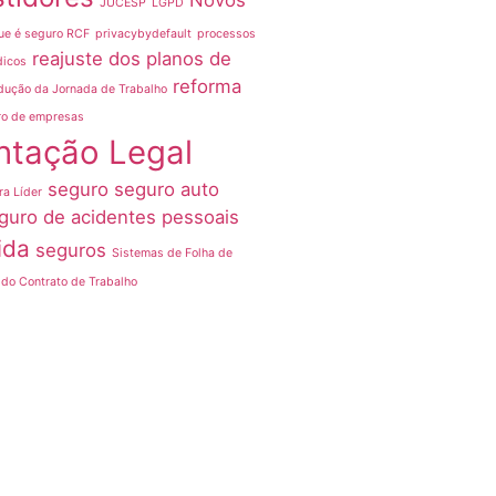
Novos
JUCESP
LGPD
ue é seguro RCF
privacybydefault
processos
reajuste dos planos de
dicos
reforma
dução da Jornada de Trabalho
ro de empresas
ntação Legal
seguro
seguro auto
ra Líder
guro de acidentes pessoais
ida
seguros
Sistemas de Folha de
do Contrato de Trabalho