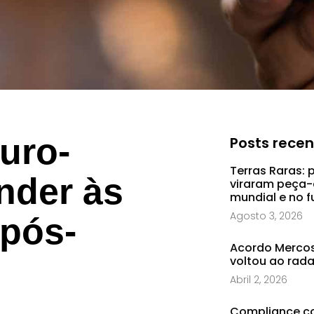
uro-
Posts rece
Terras Raras: 
nder às
viraram peça-
mundial e no f
Agosto 3, 2026
pós-
Acordo Mercosu
voltou ao rad
Abril 2, 2026
Compliance co