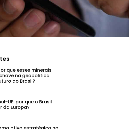
ntes
por que esses minerais
chave na geopolítica
uturo do Brasil?
l-UE: por que o Brasil
ar da Europa?
mo ativo estratégico na