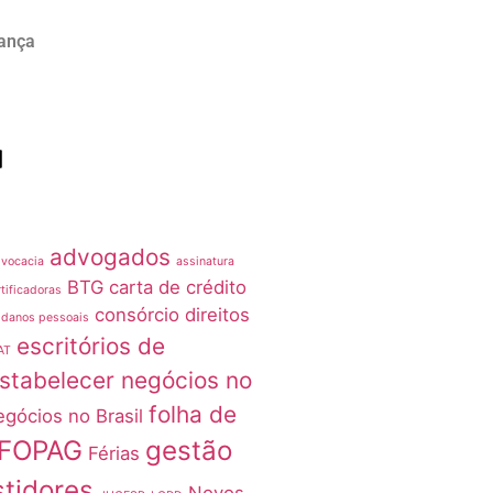
rança
advogados
vocacia
assinatura
BTG
carta de crédito
tificadoras
consórcio
direitos
 danos pessoais
escritórios de
AT
stabelecer negócios no
folha de
egócios no Brasil
FOPAG
gestão
Férias
stidores