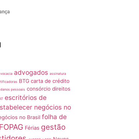
rança
advogados
vocacia
assinatura
BTG
carta de crédito
tificadoras
consórcio
direitos
 danos pessoais
escritórios de
AT
stabelecer negócios no
folha de
egócios no Brasil
FOPAG
gestão
Férias
stidores