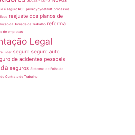
Novos
JUCESP
LGPD
ue é seguro RCF
privacybydefault
processos
reajuste dos planos de
dicos
reforma
dução da Jornada de Trabalho
ro de empresas
ntação Legal
seguro
seguro auto
ra Líder
guro de acidentes pessoais
ida
seguros
Sistemas de Folha de
do Contrato de Trabalho