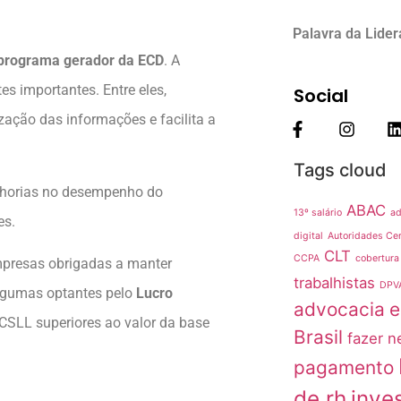
Palavra da Lide
programa gerador da ECD
. A
tes importantes. Entre eles,
Social
zação das informações e facilita a
Tags cloud
lhorias no desempenho do
ABAC
13º salário
ad
es.
digital
Autoridades Cer
CLT
CCPA
cobertura
empresas obrigadas a manter
trabalhistas
DPV
algumas optantes pelo
Lucro
advocacia
e
 CSLL superiores ao valor da base
Brasil
fazer n
pagamento
de rh
inve