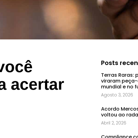
você
Posts rece
Terras Raras: 
a acertar
viraram peça-
mundial e no f
Agosto 3, 2026
Acordo Mercosu
voltou ao rad
Abril 2, 2026
Compliance co