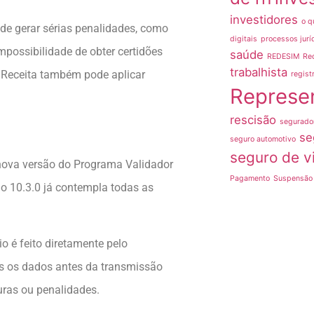
investidores
o q
de gerar sérias penalidades, como
digitais
processos jurí
possibilidade de obter certidões
saúde
REDESIM
Re
trabalhista
a Receita também pode aplicar
regist
Represe
rescisão
segurado
se
seguro automotivo
seguro de v
a nova versão do Programa Validador
Pagamento
Suspensão 
são 10.3.0 já contempla todas as
o é feito diretamente pelo
s os dados antes da transmissão
uras ou penalidades.