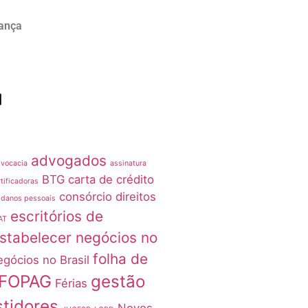
rança
advogados
vocacia
assinatura
BTG
carta de crédito
tificadoras
consórcio
direitos
 danos pessoais
escritórios de
AT
stabelecer negócios no
folha de
egócios no Brasil
FOPAG
gestão
Férias
stidores