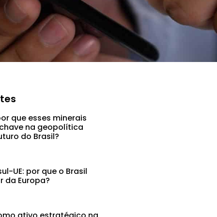
ntes
por que esses minerais
chave na geopolítica
uturo do Brasil?
l-UE: por que o Brasil
ar da Europa?
mo ativo estratégico na