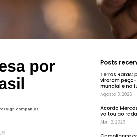
esa por
Posts rece
Terras Raras: 
asil
viraram peça-
mundial e no f
Agosto 3, 2026
Acordo Mercosu
 foreign companies
voltou ao rad
Abril 2, 2026
il?
Compliance co