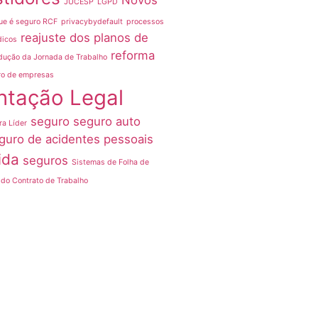
Novos
JUCESP
LGPD
ue é seguro RCF
privacybydefault
processos
reajuste dos planos de
dicos
reforma
dução da Jornada de Trabalho
ro de empresas
ntação Legal
seguro
seguro auto
ra Líder
guro de acidentes pessoais
ida
seguros
Sistemas de Folha de
do Contrato de Trabalho