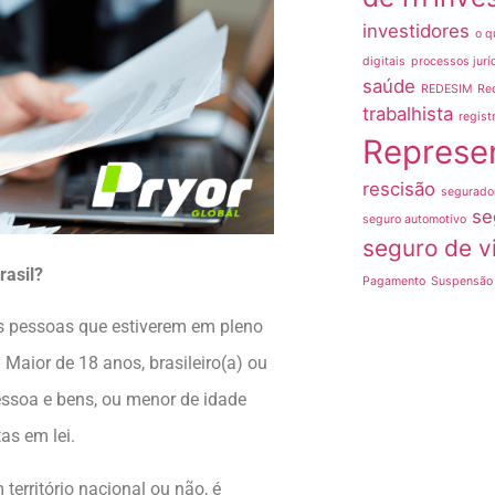
investidores
o q
digitais
processos jurí
saúde
REDESIM
Re
trabalhista
regist
Represe
rescisão
segurado
se
seguro automotivo
seguro de v
rasil?
Pagamento
Suspensão 
s pessoas que estiverem em pleno
Maior de 18 anos, brasileiro(a) ou
pessoa e bens, ou menor de idade
as em lei.
território nacional ou não, é