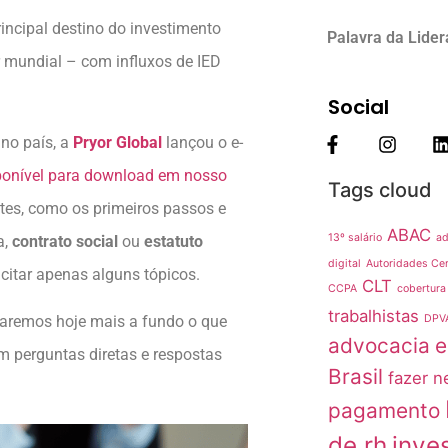
incipal destino do investimento
Palavra da Lide
r mundial – com influxos de IED
Social
no país, a
Pryor Global
lançou o e-
ponível para download em nosso
Tags cloud
tes, como os primeiros passos e
ABAC
13º salário
ad
a,
contrato social
ou
estatuto
digital
Autoridades Cer
citar apenas alguns tópicos.
CLT
CCPA
cobertura
trabalhistas
rdaremos hoje mais a fundo o que
DPV
advocacia
e
m perguntas diretas e respostas
Brasil
fazer n
pagamento
de rh
inve