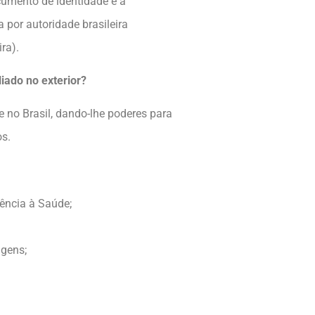
umento de identidade e a
 por autoridade brasileira
ra).
iado no exterior?
e no Brasil, dando-lhe poderes para
os.
ência à Saúde;
agens;