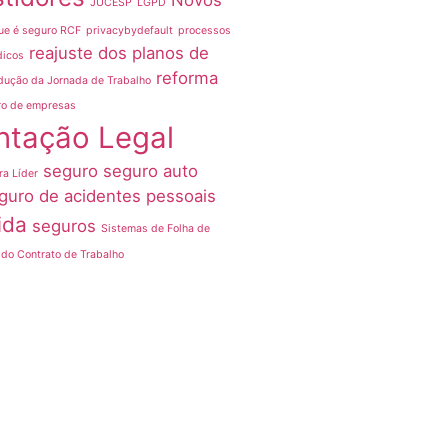
Novos
JUCESP
LGPD
ue é seguro RCF
privacybydefault
processos
reajuste dos planos de
dicos
reforma
dução da Jornada de Trabalho
ro de empresas
ntação Legal
seguro
seguro auto
ra Líder
guro de acidentes pessoais
ida
seguros
Sistemas de Folha de
do Contrato de Trabalho