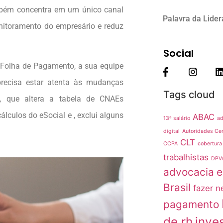
mbém concentra em um único canal
Palavra da Lide
onitoramento do empresário e reduz
Social
 Folha de Pagamento, a sua equipe
precisa estar atenta às mudanças
Tags cloud
0, que altera a tabela de CNAEs
lculos do eSocial e , exclui alguns
ABAC
13º salário
ad
digital
Autoridades Cer
CLT
CCPA
cobertura
trabalhistas
DPV
advocacia
e
Brasil
fazer n
pagamento
de rh
inve