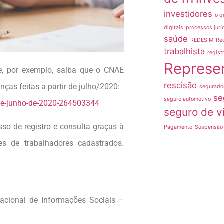
investidores
o q
digitais
processos jurí
saúde
REDESIM
Re
trabalhista
regist
Represe
, por exemplo, saiba que o CNAE
rescisão
ças feitas a partir de julho/2020:
segurado
se
seguro automotivo
-de-junho-de-2020-264503344
seguro de v
so de registro e consulta graças à
Pagamento
Suspensão 
es de trabalhadores cadastrados.
acional de Informações Sociais –