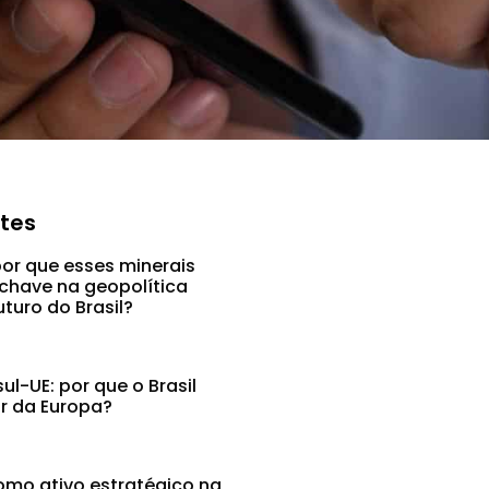
ntes
por que esses minerais
chave na geopolítica
uturo do Brasil?
l-UE: por que o Brasil
ar da Europa?
mo ativo estratégico na