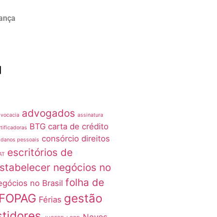
rança
advogados
vocacia
assinatura
BTG
carta de crédito
tificadoras
consórcio
direitos
 danos pessoais
escritórios de
AT
stabelecer negócios no
folha de
egócios no Brasil
FOPAG
gestão
Férias
stidores