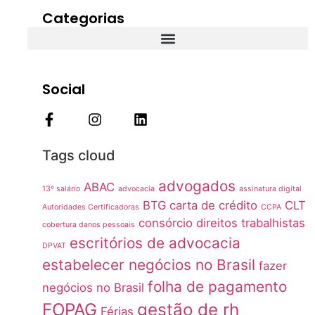
Categorias
Social
Tags cloud
advogados
ABAC
13º salário
advocacia
assinatura digital
BTG
carta de crédito
CLT
Autoridades Certificadoras
CCPA
consórcio
direitos trabalhistas
cobertura danos pessoais
escritórios de advocacia
DPVAT
estabelecer negócios no Brasil
fazer
folha de pagamento
negócios no Brasil
FOPAG
gestão de rh
Férias