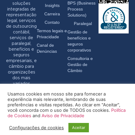
BPS (Business
soluções
Insights
Process
integradas de
Carreira
Solutions)
representação
legal, serviços
Contato
Paralegal
de outsourcing
Termos legais e
Gestão de
contábil,
Privacidade
benefícios e
serviços de
seguros
paralegal,
Canal de
benefícios e
corporativos
Denúncias
seguros
Consultoria e
empresariais, e
Gestão de
câmbio para
Câmbio
organizações
dos mais
variados
setores.
Usamos cookies em nosso site para fornecer a
experiência mais relevante, lembrando de suas
preferências e visitas repetidas. Ao clicar em "Aceitar",
você concorda com o uso de TODOS os cookies.
Política
de Cookies
and
Aviso de Privacidade
Configurações de cookies
Aceitar
© 2026 Pryor - Todos os direitos reservados
Termos legais e Privacidade