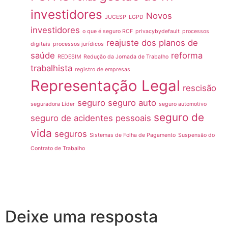
investidores
Novos
JUCESP
LGPD
investidores
o que é seguro RCF
privacybydefault
processos
reajuste dos planos de
digitais
processos jurídicos
saúde
reforma
REDESIM
Redução da Jornada de Trabalho
trabalhista
registro de empresas
Representação Legal
rescisão
seguro
seguro auto
seguradora Líder
seguro automotivo
seguro de
seguro de acidentes pessoais
vida
seguros
Sistemas de Folha de Pagamento
Suspensão do
Contrato de Trabalho
Deixe uma resposta