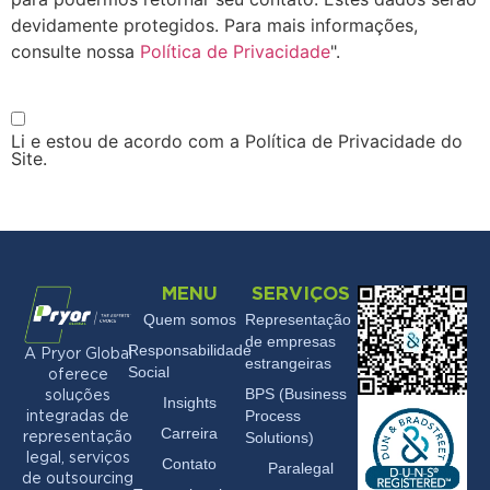
devidamente protegidos. Para mais informações,
consulte nossa
Política de Privacidade
".
Li e estou de acordo com a Política de Privacidade do
Site.
MENU
SERVIÇOS
Quem somos
Representação
de empresas
Responsabilidade
A Pryor Global
estrangeiras
Social
oferece
BPS (Business
soluções
Insights
Process
integradas de
Carreira
Solutions)
representação
legal, serviços
Contato
Paralegal
de outsourcing