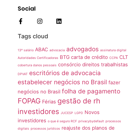
Social
Tags cloud
advogados
ABAC
13º salário
advocacia
assinatura digital
BTG
carta de crédito
CLT
Autoridades Certificadoras
CCPA
consórcio
direitos trabalhistas
cobertura danos pessoais
escritórios de advocacia
DPVAT
estabelecer negócios no Brasil
fazer
folha de pagamento
negócios no Brasil
FOPAG
gestão de rh
Férias
investidores
Novos
JUCESP
LGPD
investidores
o que é seguro RCF
privacybydefault
processos
reajuste dos planos de
digitais
processos jurídicos