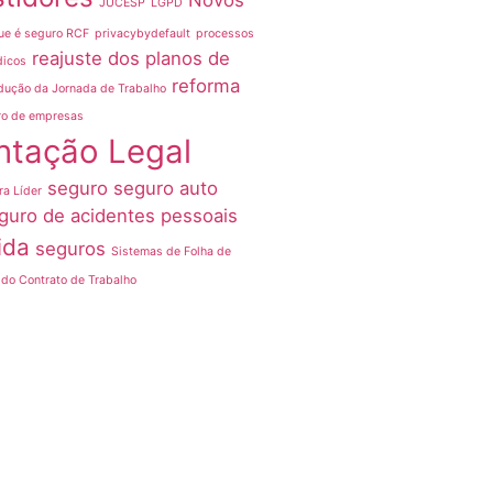
Novos
JUCESP
LGPD
ue é seguro RCF
privacybydefault
processos
reajuste dos planos de
dicos
reforma
dução da Jornada de Trabalho
ro de empresas
ntação Legal
seguro
seguro auto
ra Líder
guro de acidentes pessoais
ida
seguros
Sistemas de Folha de
do Contrato de Trabalho