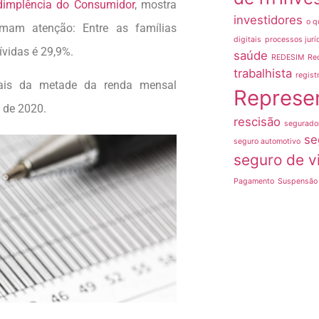
dimplência do Consumidor
, mostra
investidores
o q
amam atenção: Entre as famílias
digitais
processos jurí
vidas é 29,9%.
saúde
REDESIM
Re
trabalhista
regist
mais da metade da renda mensal
Represe
 de 2020.
rescisão
segurado
se
seguro automotivo
seguro de v
Pagamento
Suspensão 