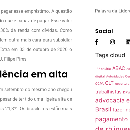
Palavra da Lide
a pegar esse empréstimo. A questão
do que é capaz de pagar. Esse valor
Social
 30% da renda com dívidas. Como
atem outra mais cara para subsidiar
Extra em 03 de outubro de 2020 o
Tags cloud
Filipe Pires.
ABAC
13º salário
ad
lência em alta
digital
Autoridades Cer
CLT
CCPA
cobertura
 em setembro do mesmo ano chegou
trabalhistas
DPV
pesar de ter tido uma ligeira alta de
advocacia
e
Brasil
s 21,8%. Os brasileiros estão mais
fazer n
pagamento
de rh
inve