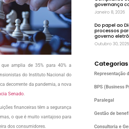
governança co
Janeiro 8, 2026
Do papel ao Di
processos par
governo eletr
Outubro 30, 202
Categorias
, que amplia de 35% para 40% a
Representação d
ionistas do Instituto Nacional do
ica decorrente da pandemia, a nova
BPS (Business P
cia Senado
.
Paralegal
ituições financeiras têm a segurança
Gestão de benefí
 mas, o que é muito vantajoso para
ceira dos consumidores.
Consultoria e G