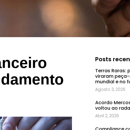
anceiro
Posts rece
Terras Raras: 
vidamento
viraram peça-
mundial e no f
Agosto 3, 2026
Acordo Mercosu
voltou ao rad
Abril 2, 2026
Compliance co