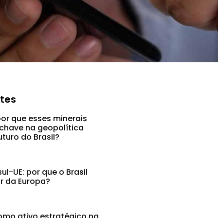
ntes
por que esses minerais
chave na geopolítica
uturo do Brasil?
l-UE: por que o Brasil
ar da Europa?
mo ativo estratégico na