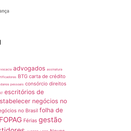
rança
advogados
vocacia
assinatura
BTG
carta de crédito
tificadoras
consórcio
direitos
 danos pessoais
escritórios de
AT
stabelecer negócios no
folha de
egócios no Brasil
FOPAG
gestão
Férias
stidores