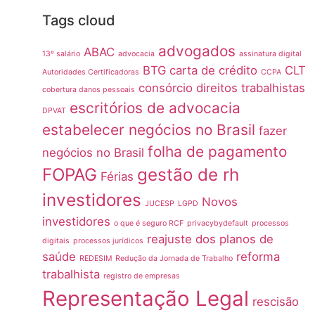
Tags cloud
advogados
ABAC
13º salário
advocacia
assinatura digital
BTG
carta de crédito
CLT
Autoridades Certificadoras
CCPA
consórcio
direitos trabalhistas
cobertura danos pessoais
escritórios de advocacia
DPVAT
estabelecer negócios no Brasil
fazer
folha de pagamento
negócios no Brasil
FOPAG
gestão de rh
Férias
investidores
Novos
JUCESP
LGPD
investidores
o que é seguro RCF
privacybydefault
processos
reajuste dos planos de
digitais
processos jurídicos
saúde
reforma
REDESIM
Redução da Jornada de Trabalho
trabalhista
registro de empresas
Representação Legal
rescisão