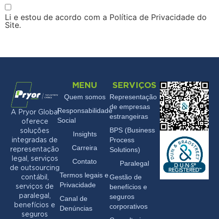
Li e estou de acordo com a Política de Privacidade do
Site.
MENU
SERVIÇOS
Quem somos
Representação
de empresas
Responsabilidade
A Pryor Global
estrangeiras
Social
oferece
BPS (Business
soluções
Insights
Process
integradas de
Carreira
Solutions)
representação
legal, serviços
Contato
Paralegal
de outsourcing
Termos legais e
Gestão de
contábil,
Privacidade
benefícios e
serviços de
seguros
paralegal,
Canal de
benefícios e
corporativos
Denúncias
seguros