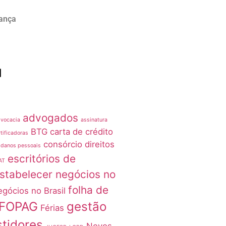
rança
advogados
vocacia
assinatura
BTG
carta de crédito
tificadoras
consórcio
direitos
 danos pessoais
escritórios de
AT
stabelecer negócios no
folha de
egócios no Brasil
FOPAG
gestão
Férias
stidores