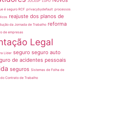
Novos
JUCESP
LGPD
ue é seguro RCF
privacybydefault
processos
reajuste dos planos de
dicos
reforma
dução da Jornada de Trabalho
ro de empresas
ntação Legal
seguro
seguro auto
ra Líder
guro de acidentes pessoais
ida
seguros
Sistemas de Folha de
do Contrato de Trabalho