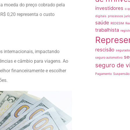
l da moeda do preço cobrado pela
investidores
o q
 R$ 0,20 representa o custo
digitais
processos jurí
saúde
REDESIM
Re
trabalhista
regist
Represe
rescisão
segurado
s internacionais, impactando
se
seguro automotivo
ências e câmbio para viagens. Ao
seguro de v
elhor financeiramente e escolher
Pagamento
Suspensão 
ões.