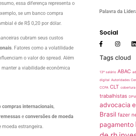
 resumo, essa diferença representa o
Palavra da Lide
 exemplo, se um banco compra
mbial é de R$ 0,20 por dólar.
Social
inanceiras cubram seus custos
ionais
. Fatores como a volatilidade
Tags cloud
nfluenciam o valor do spread. Além
a manter a viabilidade econômica
ABAC
13º salário
ad
digital
Autoridades Cer
CLT
CCPA
cobertura
trabalhistas
DPV
advocacia
e
o
compras internacionais
,
Brasil
fazer n
 remessas
e
conversões de moeda
pagamento
e moeda estrangeira.
de rh
inve