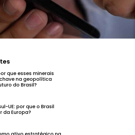
ntes
por que esses minerais
chave na geopolítica
uturo do Brasil?
l-UE: por que o Brasil
ar da Europa?
mo ativo estratégico na