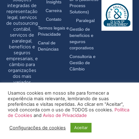
Insights
Process
integradas de
Carreira
Solutions)
representação
legal, serviços
Contato
Paralegal
de outsourcing
Termos legais e
Gestão de
contábil,
Privacidade
benefícios e
serviços de
seguros
paralegal,
Canal de
benefícios e
corporativos
Denúncias
seguros
Consultoria e
empresariais, e
Gestão de
câmbio para
Câmbio
organizações
dos mais
variados
setores.
Usamos cookies em nosso site para fornecer a
experiência mais relevante, lembrando de suas
preferências e visitas repetidas. Ao clicar em "Aceitar",
você concorda com o uso de TODOS os cookies.
Política
de Cookies
and
Aviso de Privacidade
Configurações de cookies
Aceitar
© 2026 Pryor - Todos os direitos reservados
Termos legais e Privacidade