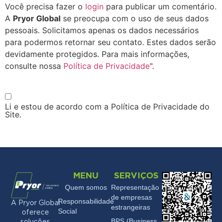
Você precisa fazer o
login
para publicar um comentário.
A
Pryor Global
se preocupa com o uso de seus dados
pessoais. Solicitamos apenas os dados necessários
para podermos retornar seu contato. Estes dados serão
devidamente protegidos. Para mais informações,
consulte nossa
Política de Privacidade
".
Li e estou de acordo com a Política de Privacidade do
Site.
MENU
SERVIÇOS
Quem somos
Representação
de empresas
Responsabilidade
A Pryor Global
estrangeiras
Social
oferece
BPS (Business
soluções