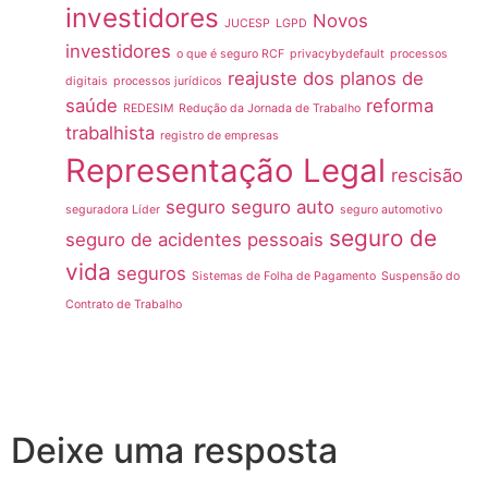
investidores
Novos
JUCESP
LGPD
investidores
o que é seguro RCF
privacybydefault
processos
reajuste dos planos de
digitais
processos jurídicos
saúde
reforma
REDESIM
Redução da Jornada de Trabalho
trabalhista
registro de empresas
Representação Legal
rescisão
seguro
seguro auto
seguradora Líder
seguro automotivo
seguro de
seguro de acidentes pessoais
vida
seguros
Sistemas de Folha de Pagamento
Suspensão do
Contrato de Trabalho
Deixe uma resposta