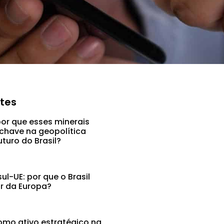
ntes
por que esses minerais
chave na geopolítica
uturo do Brasil?
l-UE: por que o Brasil
ar da Europa?
mo ativo estratégico na