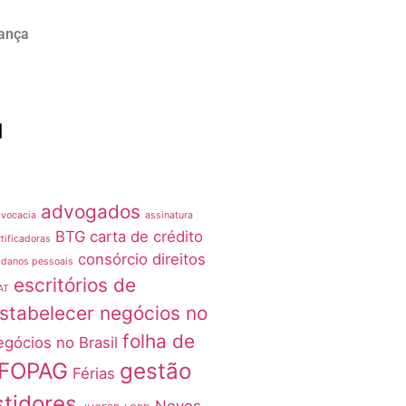
rança
advogados
vocacia
assinatura
BTG
carta de crédito
tificadoras
consórcio
direitos
 danos pessoais
escritórios de
AT
stabelecer negócios no
folha de
egócios no Brasil
FOPAG
gestão
Férias
stidores