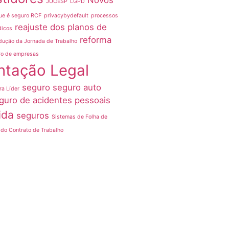
Novos
JUCESP
LGPD
ue é seguro RCF
privacybydefault
processos
reajuste dos planos de
dicos
reforma
dução da Jornada de Trabalho
ro de empresas
ntação Legal
seguro
seguro auto
ra Líder
guro de acidentes pessoais
ida
seguros
Sistemas de Folha de
do Contrato de Trabalho