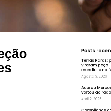
eção
Posts rece
Terras Raras: 
es
viraram peça-
mundial e no f
Agosto 3, 2026
Acordo Mercosu
voltou ao rad
Abril 2, 2026
Compliance co