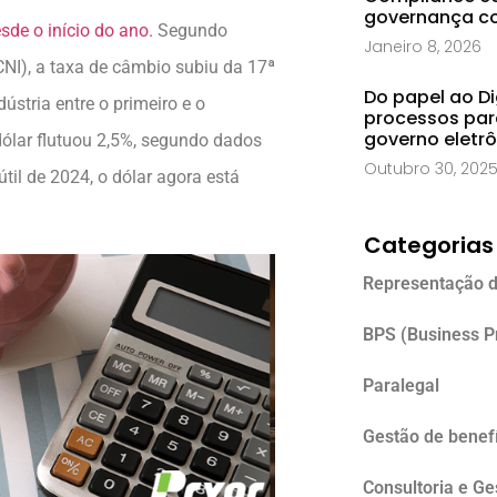
governança co
de o início do ano.
Segundo
Janeiro 8, 2026
CNI), a taxa de câmbio subiu da 17ª
Do papel ao Di
ústria entre o primeiro e o
processos par
governo eletr
dólar flutuou 2,5%, segundo dados
Outubro 30, 202
til de 2024, o dólar agora está
Categorias
Representação d
BPS (Business P
Paralegal
Gestão de benefí
Consultoria e G