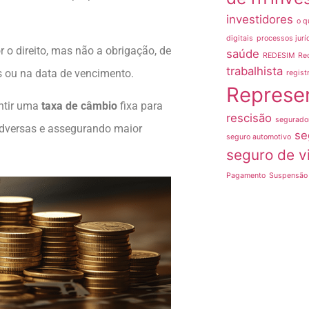
investidores
o q
digitais
processos jurí
o direito, mas não a obrigação, de
saúde
REDESIM
Re
trabalhista
 ou na data de vencimento.
regist
Represe
ntir uma
taxa de câmbio
fixa para
rescisão
segurado
adversas e assegurando maior
se
seguro automotivo
seguro de v
Pagamento
Suspensão 