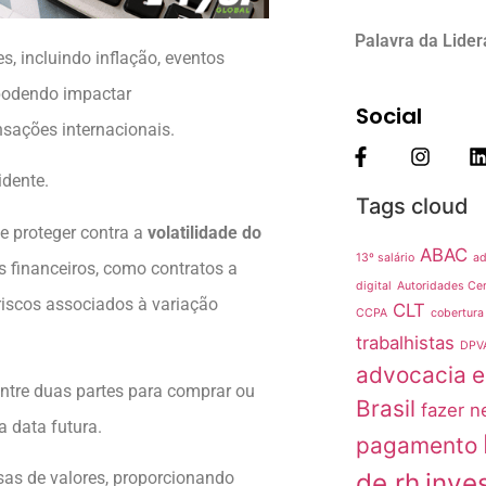
Palavra da Lide
s, incluindo inflação, eventos
 podendo impactar
Social
nsações internacionais.
idente.
Tags cloud
se proteger contra a
volatilidade do
ABAC
13º salário
ad
os financeiros, como contratos a
digital
Autoridades Cer
 riscos associados à variação
CLT
CCPA
cobertura
trabalhistas
DPV
advocacia
e
ntre duas partes para comprar ou
Brasil
fazer n
 data futura.
pagamento
de rh
inve
sas de valores, proporcionando