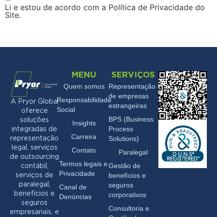
Li e estou de acordo com a Política de Privacidade do
Site.
MENU
SERVIÇOS
Quem somos
Representação
de empresas
Responsabilidade
A Pryor Global
estrangeiras
Social
oferece
BPS (Business
soluções
Insights
Process
integradas de
Carreira
Solutions)
representação
legal, serviços
Contato
Paralegal
de outsourcing
Termos legais e
Gestão de
contábil,
Privacidade
benefícios e
serviços de
seguros
paralegal,
Canal de
benefícios e
corporativos
Denúncias
seguros
Consultoria e
empresariais, e