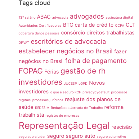
Tags cloud
advogados
ABAC
13º salário
advocacia
assinatura digital
BTG
carta de crédito
CLT
Autoridades Certificadoras
CCPA
consórcio
direitos trabalhistas
cobertura danos pessoais
escritórios de advocacia
DPVAT
estabelecer negócios no Brasil
fazer
folha de pagamento
negócios no Brasil
FOPAG
gestão de rh
Férias
investidores
Novos
JUCESP
LGPD
investidores
o que é seguro RCF
privacybydefault
processos
reajuste dos planos de
digitais
processos jurídicos
saúde
reforma
REDESIM
Redução da Jornada de Trabalho
trabalhista
registro de empresas
Representação Legal
rescisão
seguro
seguro auto
seguradora Líder
seguro automotivo