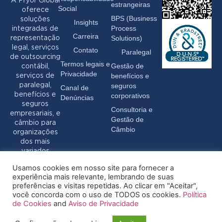
A Pryor Global
estrangeiras
Social
oferece
BPS (Business
soluções
Insights
Process
integradas de
Carreira
Solutions)
representação
legal, serviços
Contato
Paralegal
de outsourcing
Termos legais e
Gestão de
contábil,
Privacidade
benefícios e
serviços de
seguros
paralegal,
Canal de
benefícios e
corporativos
Denúncias
seguros
Consultoria e
empresariais, e
Gestão de
câmbio para
Câmbio
organizações
dos mais
variados
setores.
Usamos cookies em nosso site para fornecer a
experiência mais relevante, lembrando de suas
preferências e visitas repetidas. Ao clicar em "Aceitar",
você concorda com o uso de TODOS os cookies.
Política
de Cookies
and
Aviso de Privacidade