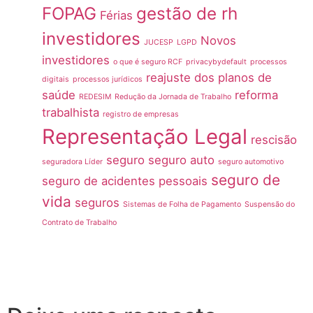
FOPAG
gestão de rh
Férias
investidores
Novos
JUCESP
LGPD
investidores
o que é seguro RCF
privacybydefault
processos
reajuste dos planos de
digitais
processos jurídicos
saúde
reforma
REDESIM
Redução da Jornada de Trabalho
trabalhista
registro de empresas
Representação Legal
rescisão
seguro
seguro auto
seguradora Líder
seguro automotivo
seguro de
seguro de acidentes pessoais
vida
seguros
Sistemas de Folha de Pagamento
Suspensão do
Contrato de Trabalho