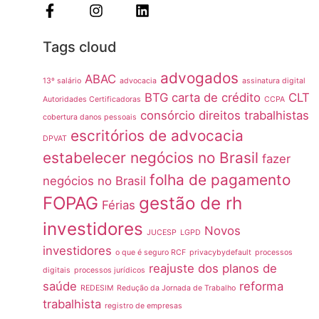
Tags cloud
advogados
ABAC
13º salário
advocacia
assinatura digital
BTG
carta de crédito
CLT
Autoridades Certificadoras
CCPA
consórcio
direitos trabalhistas
cobertura danos pessoais
escritórios de advocacia
DPVAT
estabelecer negócios no Brasil
fazer
folha de pagamento
negócios no Brasil
FOPAG
gestão de rh
Férias
investidores
Novos
JUCESP
LGPD
investidores
o que é seguro RCF
privacybydefault
processos
reajuste dos planos de
digitais
processos jurídicos
saúde
reforma
REDESIM
Redução da Jornada de Trabalho
trabalhista
registro de empresas