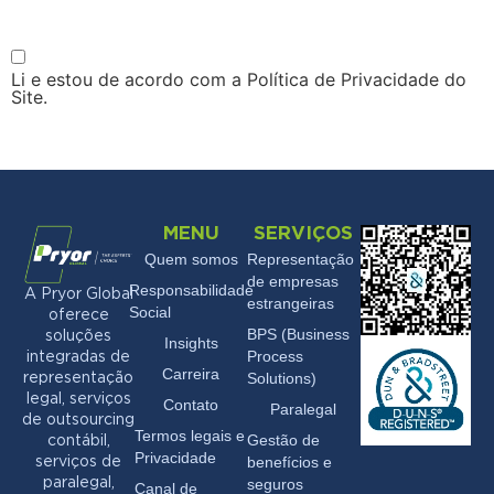
Li e estou de acordo com a Política de Privacidade do
Site.
MENU
SERVIÇOS
Quem somos
Representação
de empresas
Responsabilidade
A Pryor Global
estrangeiras
Social
oferece
BPS (Business
soluções
Insights
Process
integradas de
Carreira
Solutions)
representação
legal, serviços
Contato
Paralegal
de outsourcing
Termos legais e
Gestão de
contábil,
Privacidade
benefícios e
serviços de
seguros
paralegal,
Canal de