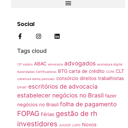
Social
Tags cloud
advogados
ABAC
13º salário
advocacia
assinatura digital
BTG
carta de crédito
CLT
Autoridades Certificadoras
CCPA
consórcio
direitos trabalhistas
cobertura danos pessoais
escritórios de advocacia
DPVAT
estabelecer negócios no Brasil
fazer
folha de pagamento
negócios no Brasil
FOPAG
gestão de rh
Férias
investidores
Novos
JUCESP
LGPD