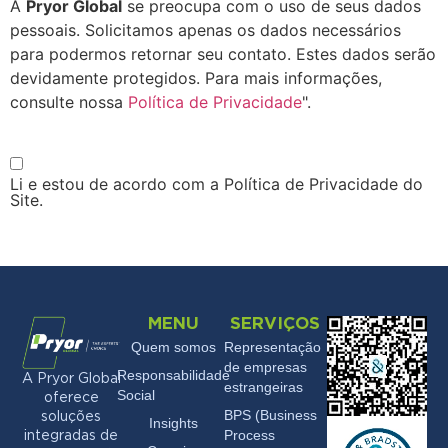
A
Pryor Global
se preocupa com o uso de seus dados
pessoais. Solicitamos apenas os dados necessários
para podermos retornar seu contato. Estes dados serão
devidamente protegidos. Para mais informações,
consulte nossa
Política de Privacidade
".
Li e estou de acordo com a Política de Privacidade do
Site.
MENU
SERVIÇOS
Quem somos
Representação
de empresas
Responsabilidade
A Pryor Global
estrangeiras
Social
oferece
BPS (Business
soluções
Insights
Process
integradas de