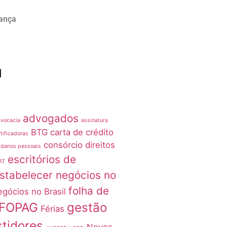
rança
advogados
vocacia
assinatura
BTG
carta de crédito
tificadoras
consórcio
direitos
 danos pessoais
escritórios de
AT
stabelecer negócios no
folha de
egócios no Brasil
FOPAG
gestão
Férias
stidores