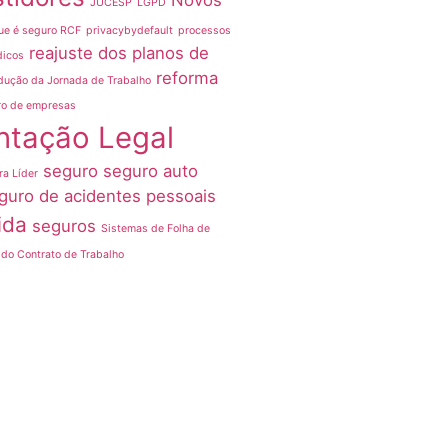
Novos
JUCESP
LGPD
ue é seguro RCF
privacybydefault
processos
reajuste dos planos de
dicos
reforma
dução da Jornada de Trabalho
ro de empresas
ntação Legal
seguro
seguro auto
ra Líder
guro de acidentes pessoais
ida
seguros
Sistemas de Folha de
do Contrato de Trabalho