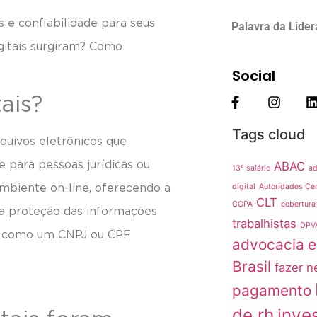
 e confiabilidade para seus
Palavra da Lide
igitais surgiram? Como
Social
ais?
Tags cloud
rquivos eletrônicos que
ABAC
 para pessoas jurídicas ou
13º salário
ad
digital
Autoridades Cer
ambiente on-line, oferecendo a
CLT
CCPA
cobertura
 a proteção das informações
trabalhistas
DPV
nam como um CNPJ ou CPF
advocacia
e
Brasil
fazer n
pagamento
de rh
inve