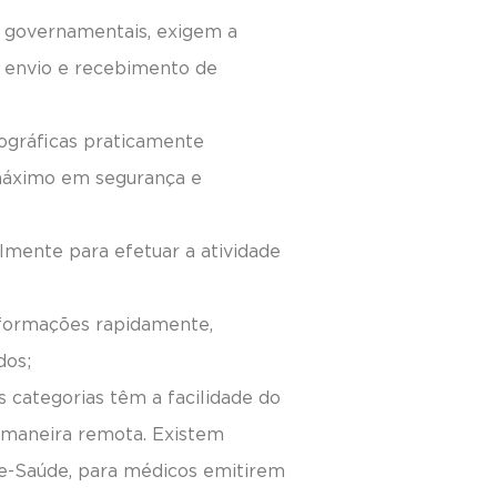
s governamentais, exigem a
a o envio e recebimento de
ptográficas praticamente
o máximo em segurança e
mente para efetuar a atividade
informações rapidamente,
dos;
s categorias têm a facilidade do
 maneira remota. Existem
o e-Saúde, para médicos emitirem