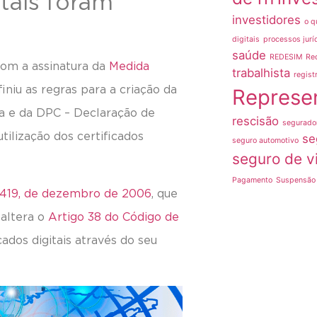
tais foram
investidores
o q
digitais
processos jurí
saúde
REDESIM
Re
e com a assinatura da
Medida
trabalhista
regist
iniu as regras para a criação da
Represe
ira e da DPC – Declaração de
rescisão
segurado
tilização dos certificados
se
seguro automotivo
seguro de v
Pagamento
Suspensão 
1.419, de dezembro de 2006
, que
 altera o
Artigo 38 do Código de
cados digitais através do seu