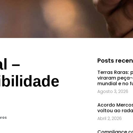
l –
Posts rece
Terras Raras: 
bilidade
viraram peça-
mundial e no f
Agosto 3, 2026
Acordo Mercosu
voltou ao rad
Abril 2, 2026
ivos
Compliance co