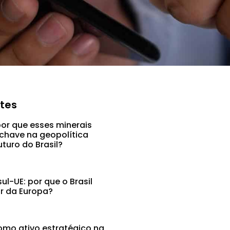
ntes
por que esses minerais
chave na geopolítica
uturo do Brasil?
l-UE: por que o Brasil
ar da Europa?
mo ativo estratégico na