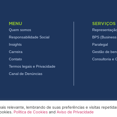
MENU
SERVIÇOS
Quem somos
Representação
Responsabilidade Social
BPS (Business 
Insights
Paralegal
Carreira
Gestão de bene
Contato
Consultoria e
Termos legais e Privacidade
Canal de Denúncias
is relevante, lembrando de suas preferências e visitas repetida
cookies.
Política de Cookies
and
Aviso de Privacidade
26 Pryor - Todos os direitos reservados
Termos legais e Privac