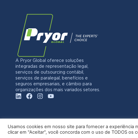
A Pryor Global oferece soluções
integradas de representação legal,
serviços de outsourcing contábil,
serviços de paralegal, benefícios e
seguros empresariais, e câmbio para
organizações dos mais variados setores.
Usamos cookies em nosso site para fornecer a experiência ma
clicar em "Aceitar", você concorda com o uso de TODOS os 
© 20