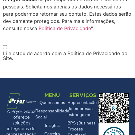
pessoais. Solicitamos apenas os dados necessários
para podermos retornar seu contato. Estes dados serão
devidamente protegidos. Para mais informações,
consulte nossa
Política de Privacidade
".
Li e estou de acordo com a Política de Privacidade do
Site.
MENU
SERVIÇOS
Quem somos
Representação
de empresas
Responsabilidade
A Pryor Global
estrangeiras
Social
oferece
BPS (Business
soluções
Insights
Process
integradas de
Carreira
Solutions)
representação