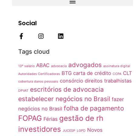
Social
Tags cloud
advogados
ABAC
13º salário
advocacia
assinatura digital
BTG
carta de crédito
CLT
Autoridades Certificadoras
CCPA
consórcio
direitos trabalhistas
cobertura danos pessoais
escritórios de advocacia
DPVAT
estabelecer negócios no Brasil
fazer
folha de pagamento
negócios no Brasil
FOPAG
gestão de rh
Férias
investidores
Novos
JUCESP
LGPD