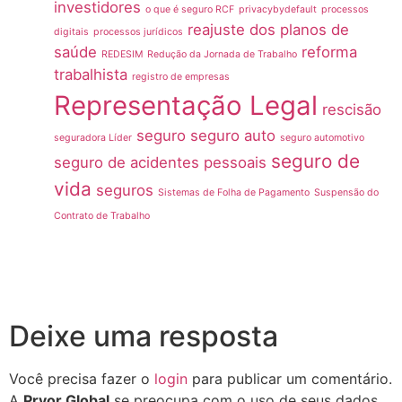
investidores
o que é seguro RCF
privacybydefault
processos
reajuste dos planos de
digitais
processos jurídicos
saúde
reforma
REDESIM
Redução da Jornada de Trabalho
trabalhista
registro de empresas
Representação Legal
rescisão
seguro
seguro auto
seguradora Líder
seguro automotivo
seguro de
seguro de acidentes pessoais
vida
seguros
Sistemas de Folha de Pagamento
Suspensão do
Contrato de Trabalho
Deixe uma resposta
Você precisa fazer o
login
para publicar um comentário.
A
Pryor Global
se preocupa com o uso de seus dados