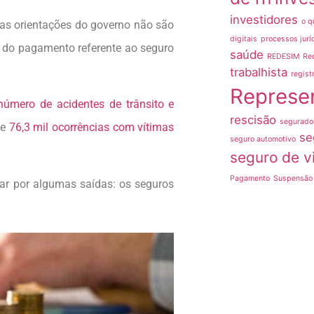
investidores
o q
e as orientações do governo não são
digitais
processos jurí
 do pagamento referente ao seguro
saúde
REDESIM
Re
trabalhista
regist
Represe
número de acidentes de trânsito e
rescisão
segurado
de
76,3 mil ocorrências com vítimas
se
seguro automotivo
seguro de v
Pagamento
Suspensão 
tar por algumas saídas: os seguros