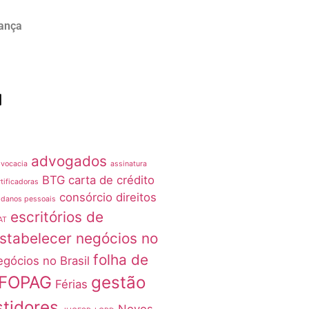
rança
advogados
vocacia
assinatura
BTG
carta de crédito
tificadoras
consórcio
direitos
 danos pessoais
escritórios de
AT
stabelecer negócios no
folha de
egócios no Brasil
FOPAG
gestão
Férias
stidores