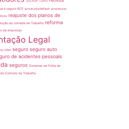
Novos
JUCESP
LGPD
ue é seguro RCF
privacybydefault
processos
reajuste dos planos de
dicos
reforma
dução da Jornada de Trabalho
ro de empresas
ntação Legal
seguro
seguro auto
ra Líder
guro de acidentes pessoais
ida
seguros
Sistemas de Folha de
do Contrato de Trabalho