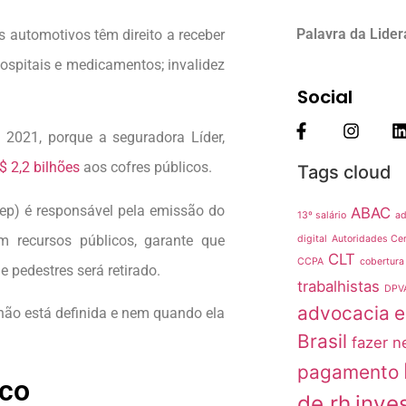
Palavra da Lide
 automotivos têm direito a receber
ospitais e medicamentos; invalidez
Social
e 2021, porque a seguradora Líder,
 2,2 bilhões
aos cofres públicos.
Tags cloud
ep) é responsável pela emissão do
ABAC
13º salário
ad
m recursos públicos, garante que
digital
Autoridades Cer
CLT
CCPA
cobertura
 pedestres será retirado.
trabalhistas
DPV
advocacia
e
não está definida e nem quando ela
Brasil
fazer n
pagamento
sco
de rh
inve