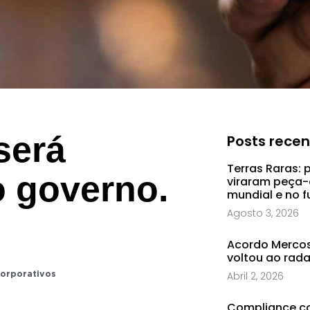
será
Posts rece
Terras Raras: 
o governo.
viraram peça-
mundial e no f
Agosto 3, 2026
Acordo Mercosu
voltou ao rad
Abril 2, 2026
corporativos
Compliance co