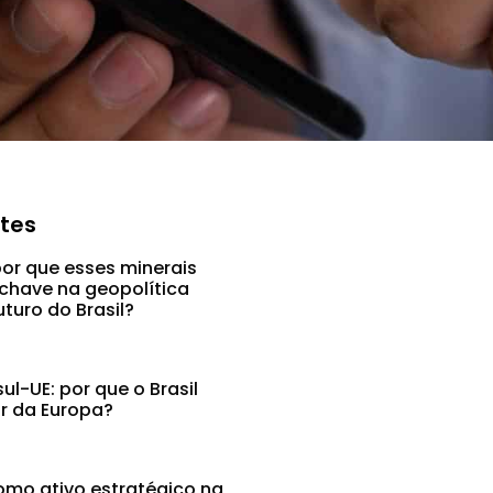
ntes
por que esses minerais
chave na geopolítica
uturo do Brasil?
l-UE: por que o Brasil
ar da Europa?
mo ativo estratégico na