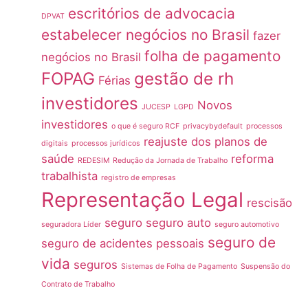
escritórios de advocacia
DPVAT
estabelecer negócios no Brasil
fazer
folha de pagamento
negócios no Brasil
FOPAG
gestão de rh
Férias
investidores
Novos
JUCESP
LGPD
investidores
o que é seguro RCF
privacybydefault
processos
reajuste dos planos de
digitais
processos jurídicos
saúde
reforma
REDESIM
Redução da Jornada de Trabalho
trabalhista
registro de empresas
Representação Legal
rescisão
seguro
seguro auto
seguradora Líder
seguro automotivo
seguro de
seguro de acidentes pessoais
vida
seguros
Sistemas de Folha de Pagamento
Suspensão do
Contrato de Trabalho