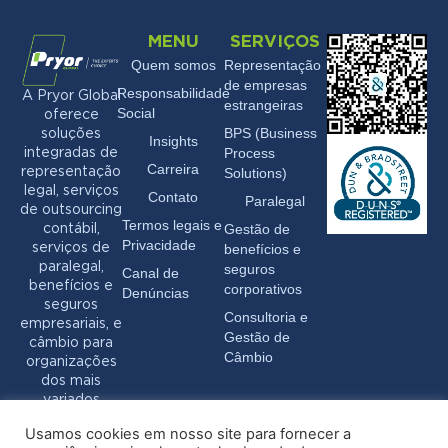
MENU
SERVIÇOS
Quem somos
Representação
de empresas
Responsabilidade
A Pryor Global
estrangeiras
Social
oferece
BPS (Business
soluções
Insights
Process
integradas de
Carreira
Solutions)
representação
legal, serviços
Contato
Paralegal
de outsourcing
Termos legais e
Gestão de
contábil,
Privacidade
benefícios e
serviços de
seguros
paralegal,
Canal de
benefícios e
corporativos
Denúncias
seguros
Consultoria e
empresariais, e
Gestão de
câmbio para
Câmbio
organizações
dos mais
variados
setores.
Usamos cookies em nosso site para fornecer a