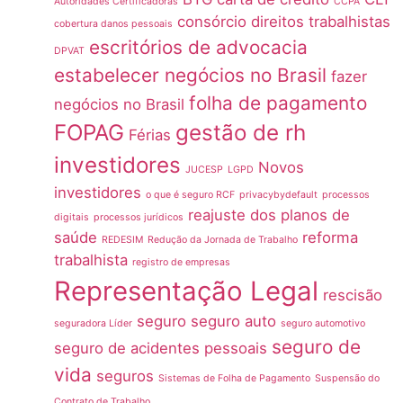
Autoridades Certificadoras
CCPA
consórcio
direitos trabalhistas
cobertura danos pessoais
escritórios de advocacia
DPVAT
estabelecer negócios no Brasil
fazer
folha de pagamento
negócios no Brasil
FOPAG
gestão de rh
Férias
investidores
Novos
JUCESP
LGPD
investidores
o que é seguro RCF
privacybydefault
processos
reajuste dos planos de
digitais
processos jurídicos
saúde
reforma
REDESIM
Redução da Jornada de Trabalho
trabalhista
registro de empresas
Representação Legal
rescisão
seguro
seguro auto
seguradora Líder
seguro automotivo
seguro de
seguro de acidentes pessoais
vida
seguros
Sistemas de Folha de Pagamento
Suspensão do
Contrato de Trabalho