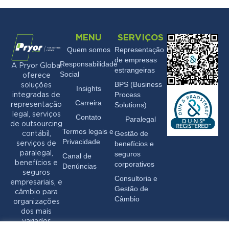
MENU
SERVIÇOS
Quem somos
Representação
de empresas
Responsabilidade
A Pryor Global
estrangeiras
Social
oferece
BPS (Business
soluções
Insights
Process
integradas de
Carreira
Solutions)
representação
legal, serviços
Contato
Paralegal
de outsourcing
Termos legais e
Gestão de
contábil,
Privacidade
benefícios e
serviços de
seguros
paralegal,
Canal de
benefícios e
corporativos
Denúncias
seguros
Consultoria e
empresariais, e
Gestão de
câmbio para
Câmbio
organizações
dos mais
variados