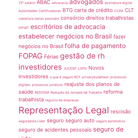
advogados
ABAC
13º salário
advocacia
assinatura digital
BTG
carta de crédito
CLT
Autoridades Certificadoras
CCPA
consórcio
direitos trabalhistas
cobertura danos pessoais
escritórios de advocacia
DPVAT
estabelecer negócios no Brasil
fazer
folha de pagamento
negócios no Brasil
FOPAG
gestão de rh
Férias
investidores
Novos
JUCESP
LGPD
investidores
o que é seguro RCF
privacybydefault
processos
reajuste dos planos de
digitais
processos jurídicos
saúde
reforma
REDESIM
Redução da Jornada de Trabalho
trabalhista
registro de empresas
Representação Legal
rescisão
seguro
seguro auto
seguradora Líder
seguro automotivo
seguro de
seguro de acidentes pessoais