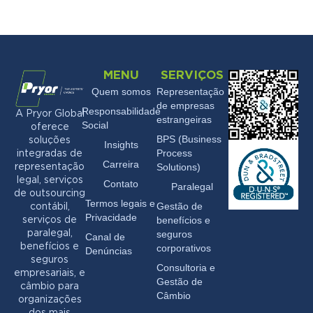
MENU
SERVIÇOS
Quem somos
Representação
de empresas
Responsabilidade
A Pryor Global
estrangeiras
Social
oferece
BPS (Business
soluções
Insights
Process
integradas de
Carreira
Solutions)
representação
legal, serviços
Contato
Paralegal
de outsourcing
Termos legais e
Gestão de
contábil,
Privacidade
benefícios e
serviços de
seguros
paralegal,
Canal de
benefícios e
corporativos
Denúncias
seguros
Consultoria e
empresariais, e
Gestão de
câmbio para
Câmbio
organizações
dos mais