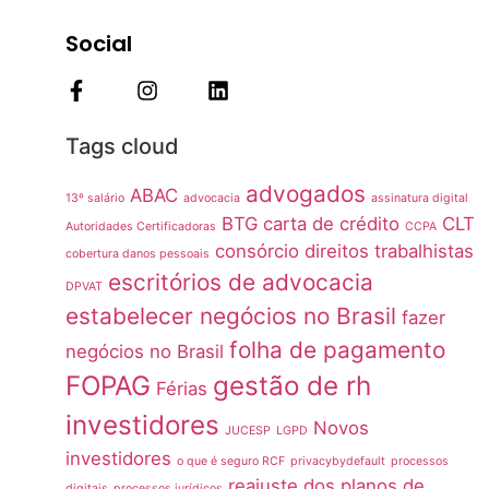
Social
Tags cloud
advogados
ABAC
13º salário
advocacia
assinatura digital
BTG
carta de crédito
CLT
Autoridades Certificadoras
CCPA
consórcio
direitos trabalhistas
cobertura danos pessoais
escritórios de advocacia
DPVAT
estabelecer negócios no Brasil
fazer
folha de pagamento
negócios no Brasil
FOPAG
gestão de rh
Férias
investidores
Novos
JUCESP
LGPD
investidores
o que é seguro RCF
privacybydefault
processos
reajuste dos planos de
digitais
processos jurídicos