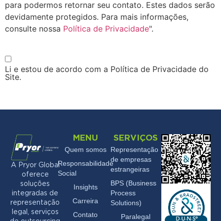
para podermos retornar seu contato. Estes dados serão
devidamente protegidos. Para mais informações,
consulte nossa
Política de Privacidade
".
Li e estou de acordo com a Política de Privacidade do
Site.
MENU
SERVIÇOS
Quem somos
Representação
de empresas
Responsabilidade
A Pryor Global
estrangeiras
Social
oferece
BPS (Business
soluções
Insights
Process
integradas de
Carreira
Solutions)
representação
legal, serviços
Contato
Paralegal