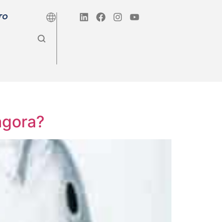
TO
agora?