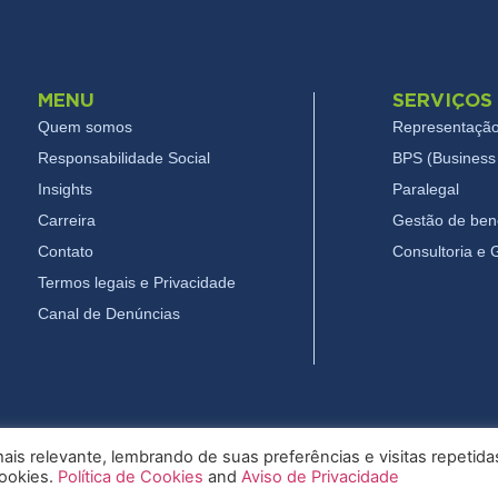
MENU
SERVIÇOS
Quem somos
Representação
Responsabilidade Social
BPS (Business 
Insights
Paralegal
Carreira
Gestão de bene
Contato
Consultoria e
Termos legais e Privacidade
Canal de Denúncias
is relevante, lembrando de suas preferências e visitas repetida
cookies.
Política de Cookies
and
Aviso de Privacidade
26 Pryor - Todos os direitos reservados
Termos legais e Privac