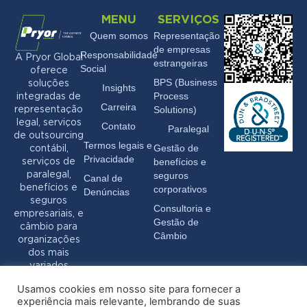
MENU
SERVIÇOS
Quem somos
Representação
de empresas
Responsabilidade
A Pryor Global
estrangeiras
Social
oferece
BPS (Business
soluções
Insights
Process
integradas de
Carreira
Solutions)
representação
legal, serviços
Contato
Paralegal
de outsourcing
Termos legais e
Gestão de
contábil,
Privacidade
benefícios e
serviços de
seguros
paralegal,
Canal de
benefícios e
corporativos
Denúncias
seguros
Consultoria e
empresariais, e
Gestão de
câmbio para
Câmbio
organizações
dos mais
variados
setores.
Usamos cookies em nosso site para fornecer a
experiência mais relevante, lembrando de suas