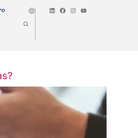
TO
as?