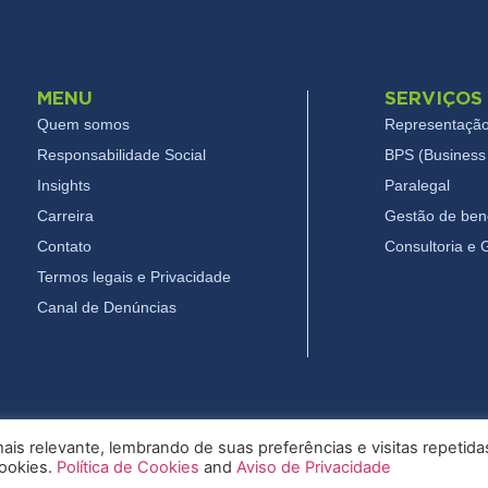
MENU
SERVIÇOS
Quem somos
Representação
Responsabilidade Social
BPS (Business 
Insights
Paralegal
Carreira
Gestão de bene
Contato
Consultoria e
Termos legais e Privacidade
Canal de Denúncias
is relevante, lembrando de suas preferências e visitas repetida
cookies.
Política de Cookies
and
Aviso de Privacidade
26 Pryor - Todos os direitos reservados
Termos legais e Privac