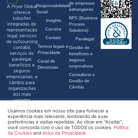
de empresas
Responsabilidade
A Pryor Global
estrangeiras
Social
oferece
BPS (Business
soluções
Insights
Process
integradas de
Carreira
Solutions)
representação
legal, serviços
Contato
Paralegal
de outsourcing
Termos legais e
Gestão de
contábil,
Privacidade
benefícios e
serviços de
seguros
paralegal,
Canal de
benefícios e
corporativos
Denúncias
seguros
Consultoria e
empresariais, e
Gestão de
câmbio para
Câmbio
organizações
dos mais
variados
setores.
Usamos cookies em nosso site para fornecer a
experiência mais relevante, lembrando de suas
preferências e visitas repetidas. Ao clicar em "Aceitar",
você concorda com o uso de TODOS os cookies.
Política
de Cookies
and
Aviso de Privacidade