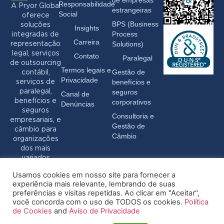
de empresas
Responsabilidade
A Pryor Global
estrangeiras
Social
oferece
BPS (Business
soluções
Insights
Process
integradas de
Carreira
Solutions)
representação
legal, serviços
Contato
Paralegal
de outsourcing
Termos legais e
Gestão de
contábil,
Privacidade
benefícios e
serviços de
seguros
paralegal,
Canal de
benefícios e
corporativos
Denúncias
seguros
Consultoria e
empresariais, e
Gestão de
câmbio para
Câmbio
organizações
dos mais
variados
setores.
Usamos cookies em nosso site para fornecer a
experiência mais relevante, lembrando de suas
preferências e visitas repetidas. Ao clicar em "Aceitar",
você concorda com o uso de TODOS os cookies.
Política
de Cookies
and
Aviso de Privacidade