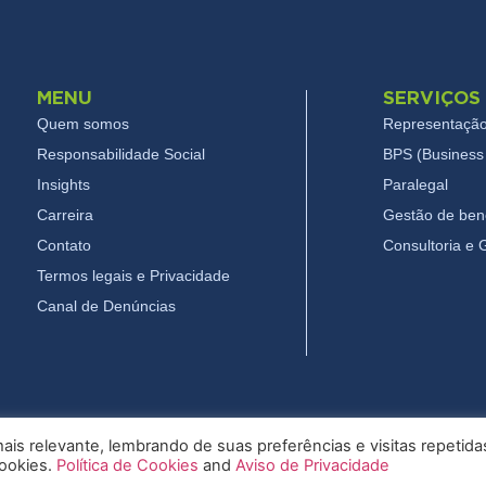
MENU
SERVIÇOS
Quem somos
Representação
Responsabilidade Social
BPS (Business 
Insights
Paralegal
Carreira
Gestão de bene
Contato
Consultoria e
Termos legais e Privacidade
Canal de Denúncias
is relevante, lembrando de suas preferências e visitas repetida
cookies.
Política de Cookies
and
Aviso de Privacidade
26 Pryor - Todos os direitos reservados
Termos legais e Privac