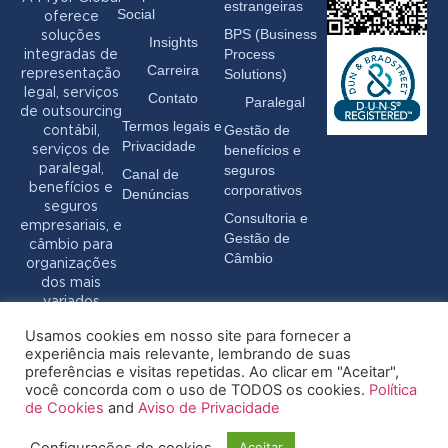
estrangeiras
Social
oferece
BPS (Business
soluções
Insights
Process
integradas de
Carreira
Solutions)
representação
legal, serviços
Contato
Paralegal
de outsourcing
Termos legais e
Gestão de
contábil,
Privacidade
benefícios e
serviços de
seguros
paralegal,
Canal de
benefícios e
corporativos
Denúncias
seguros
Consultoria e
empresariais, e
Gestão de
câmbio para
Câmbio
organizações
dos mais
variados
setores.
Usamos cookies em nosso site para fornecer a
experiência mais relevante, lembrando de suas
preferências e visitas repetidas. Ao clicar em "Aceitar",
você concorda com o uso de TODOS os cookies.
Política
de Cookies
and
Aviso de Privacidade
Configurações de cookies
Aceitar