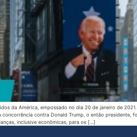
idos da América, empossado no dia 20 de janeiro de 2021.
da concorrência contra Donald Trump, o então presidente,
anças, inclusive econômicas, para os […]