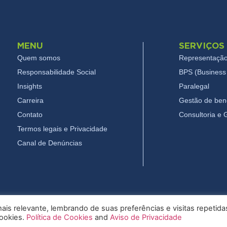
MENU
SERVIÇOS
Quem somos
Representação
Responsabilidade Social
BPS (Business 
Insights
Paralegal
Carreira
Gestão de bene
Contato
Consultoria e
Termos legais e Privacidade
Canal de Denúncias
is relevante, lembrando de suas preferências e visitas repetida
cookies.
Política de Cookies
and
Aviso de Privacidade
26 Pryor - Todos os direitos reservados
Termos legais e Privac