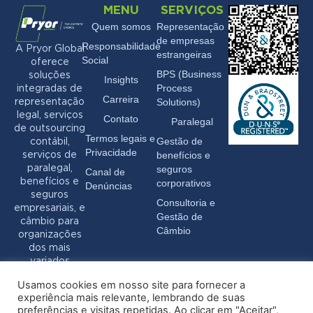
MENU
SERVIÇOS
Quem somos
Representação
de empresas
Responsabilidade
A Pryor Global
estrangeiras
Social
oferece
BPS (Business
soluções
Insights
Process
integradas de
Carreira
Solutions)
representação
legal, serviços
Contato
Paralegal
de outsourcing
Termos legais e
Gestão de
contábil,
Privacidade
benefícios e
serviços de
seguros
paralegal,
Canal de
benefícios e
corporativos
Denúncias
seguros
Consultoria e
empresariais, e
Gestão de
câmbio para
Câmbio
organizações
dos mais
variados
setores.
Usamos cookies em nosso site para fornecer a
experiência mais relevante, lembrando de suas
preferências e visitas repetidas. Ao clicar em "Aceitar",