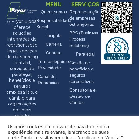
MENU
SERVIÇOS
Quem somos
Representação
de empresas
Responsabilidade
A Pryor Global
estrangeiras
Social
oferece
BPS (Business
soluções
Insights
Process
integradas de
Carreira
Solutions)
representação
legal, serviços
Contato
Paralegal
de outsourcing
Termos legais e
Gestão de
contábil,
Privacidade
benefícios e
serviços de
seguros
paralegal,
Canal de
benefícios e
corporativos
Denúncias
seguros
Consultoria e
empresariais, e
Gestão de
câmbio para
Câmbio
organizações
dos mais
variados
setores.
Usamos cookies em nosso site para fornecer a
experiência mais relevante, lembrando de suas
preferências e visitas repetidas. Ao clicar em "Aceitar",