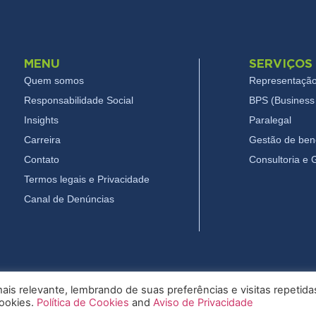
MENU
SERVIÇOS
Quem somos
Representação
Responsabilidade Social
BPS (Business 
Insights
Paralegal
Carreira
Gestão de bene
Contato
Consultoria e
Termos legais e Privacidade
Canal de Denúncias
is relevante, lembrando de suas preferências e visitas repetida
cookies.
Política de Cookies
and
Aviso de Privacidade
26 Pryor - Todos os direitos reservados
Termos legais e Privac