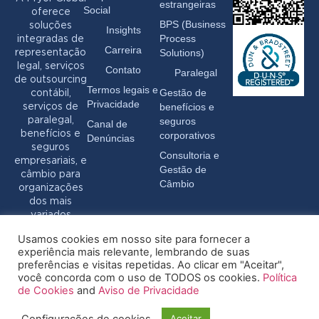
estrangeiras
Social
oferece
BPS (Business
soluções
Insights
Process
integradas de
Carreira
Solutions)
representação
legal, serviços
Contato
Paralegal
de outsourcing
Termos legais e
Gestão de
contábil,
Privacidade
benefícios e
serviços de
seguros
paralegal,
Canal de
benefícios e
corporativos
Denúncias
seguros
Consultoria e
empresariais, e
Gestão de
câmbio para
Câmbio
organizações
dos mais
variados
setores.
Usamos cookies em nosso site para fornecer a
experiência mais relevante, lembrando de suas
preferências e visitas repetidas. Ao clicar em "Aceitar",
você concorda com o uso de TODOS os cookies.
Política
de Cookies
and
Aviso de Privacidade
Configurações de cookies
Aceitar