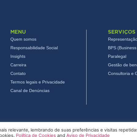
MENU
SERVIÇOS
Quem somos
Representação
Responsabilidade Social
BPS (Business 
Insights
Paralegal
Carreira
Gestão de bene
Contato
Consultoria e
Termos legais e Privacidade
Canal de Denúncias
is relevante, lembrando de suas preferências e visitas repetida
cookies.
Política de Cookies
and
Aviso de Privacidade
26 Pryor - Todos os direitos reservados
Termos legais e Privac