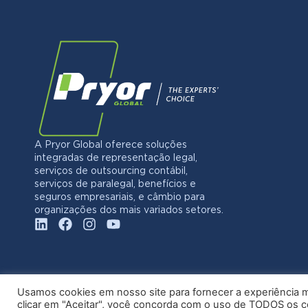
A Pryor Global oferece soluções
integradas de representação legal,
serviços de outsourcing contábil,
serviços de paralegal, benefícios e
seguros empresariais, e câmbio para
organizações dos mais variados setores.
Usamos cookies em nosso site para fornecer a experiência ma
clicar em "Aceitar", você concorda com o uso de TODOS os 
© 20