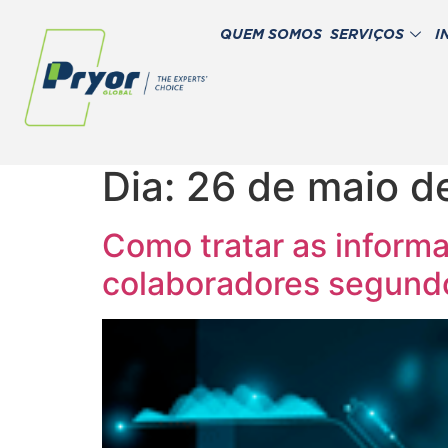
QUEM SOMOS
SERVIÇOS
I
Dia:
26 de maio d
Como tratar as inform
colaboradores segund